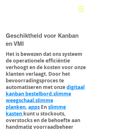
Geschiktheid voor Kanban
en VMI
Het is bewezen dat ons systeem
de operationele efficiëntie
verhoogt en de kosten voor onze
klanten verlaagt. Door het
bevoorradingsproces te
automatiseren met onze
digitaal
kanban bestelbord
,
slimme
weegschaal
,
slimme
planken
,
apps
En
slimme
kasten
kunt u stockouts,
overstocks en de behoefte aan
handmatig voorraadbeheer